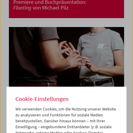
Premiere und Buchpräsentation:
Floating
von Michael Pilz
Cookie-Einstellungen
Wir verwenden Cookies, um die Nutzung unserer Website
zu analysieren und Funktionen für soziale Medien
Premiere:
Am Telefon Milena Fina
von Albert
bereitzustellen. Darüber hinaus können – mit Ihrer
Sackl
Einwilligung – eingebundene Drittanbieter (z. B. soziale
Netzwerke, externe Medien oder Analyse-Dienste)