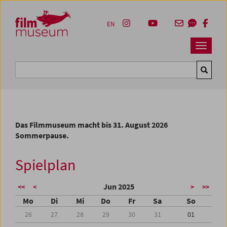
Accesskey [1]
Accesskey [4]
Accesskey [2]
Accesskey [3]
Zum Inhalt
Zum Hauptmenü
Zur Servicenavigation
Zum Suche
EN
Navbar 
Suche
Das Filmmuseum macht bis 31. August 2026
Sommerpause.
Spielplan
Jun 2025
<<
<
>
>>
Mo
Di
Mi
Do
Fr
Sa
So
26
27
28
29
30
31
01