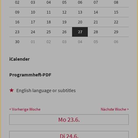
02
03
04
05
06
07
08
09
10
11
12
13
14
15
16
17
18
19
20
21
22
23
24
25
26
27
28
29
30
01
02
03
04
05
06
iCalender
Programmheft-PDF
English language or subtitles
< Vorherige Woche
Nächste Woche >
Mo 23.6.
Di 24.6.