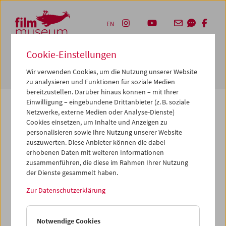
Accesskey [1]
Accesskey [4]
Accesskey [2]
Accesskey [3]
Zum Inhalt
Zum Hauptmenü
Zur Servicenavigation
Zum Suche
EN
Cookie-Einstellungen
Navbar 
Suche
Wir verwenden Cookies, um die Nutzung unserer Website
zu analysieren und Funktionen für soziale Medien
bereitzustellen. Darüber hinaus können – mit Ihrer
Einwilligung – eingebundene Drittanbieter (z. B. soziale
Netzwerke, externe Medien oder Analyse-Dienste)
Cookies einsetzen, um Inhalte und Anzeigen zu
Die von Ihnen angeforderte Seite konnte nicht
personalisieren sowie Ihre Nutzung unserer Website
gefunden werden.
auszuwerten. Diese Anbieter können die dabei
erhobenen Daten mit weiteren Informationen
zusammenführen, die diese im Rahmen Ihrer Nutzung
Gründe dafür könnten sein, dass Sie eine falsche oder
der Dienste gesammelt haben.
veraltete URL aufgerufen haben – bitte überprüfen Sie
diese noch einmal. Oder aber wir haben die betreffende
Zur Datenschutzerklärung
Seite archiviert, verschoben oder umbenannt.
Vielleicht können Sie den von Ihnen gewünschten Inhalt
Notwendige Cookies