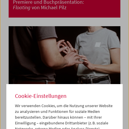
Premiere und Buchpräsentation:
Floating
von Michael Pilz
Cookie-Einstellungen
Wir verwenden Cookies, um die Nutzung unserer Website
zu analysieren und Funktionen für soziale Medien
Premiere:
Am Telefon Milena Fina
von Albert
bereitzustellen. Darüber hinaus können – mit Ihrer
Sackl
Einwilligung – eingebundene Drittanbieter (z. B. soziale
Netzwerke, externe Medien oder Analyse-Dienste)