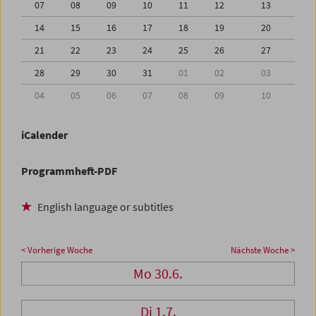
07
08
09
10
11
12
13
14
15
16
17
18
19
20
21
22
23
24
25
26
27
28
29
30
31
01
02
03
04
05
06
07
08
09
10
iCalender
Programmheft-PDF
English language or subtitles
< Vorherige Woche
Nächste Woche >
Mo 30.6.
Di 1.7.