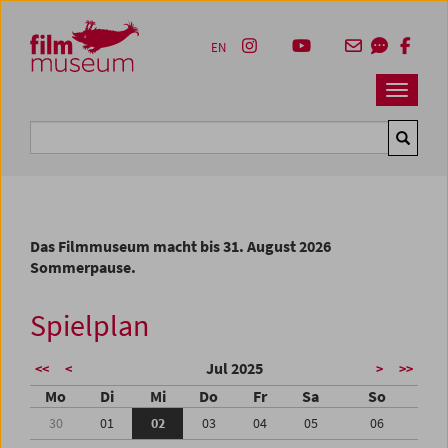
Accesskey [1]
Accesskey [4]
Accesskey [2]
Accesskey [3]
Zum Inhalt
Zum Hauptmenü
Zur Servicenavigation
Zum Suche
EN
Navbar 
Suche
Das Filmmuseum macht bis 31. August 2026
Sommerpause.
Spielplan
Jul 2025
<<
<
>
>>
Mo
Di
Mi
Do
Fr
Sa
So
30
01
02
03
04
05
06