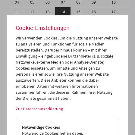
04
05
06
07
08
09
10
11
12
13
14
15
16
17
18
19
20
21
22
23
24
Cookie-Einstellungen
25
26
27
28
29
30
31
Wir verwenden Cookies, um die Nutzung unserer Website
01
02
03
04
05
06
07
zu analysieren und Funktionen für soziale Medien
bereitzustellen. Darüber hinaus können – mit Ihrer
Einwilligung – eingebundene Drittanbieter (z. B. soziale
iCalender
Netzwerke, externe Medien oder Analyse-Dienste)
Cookies einsetzen, um Inhalte und Anzeigen zu
Programmheft-PDF
personalisieren sowie Ihre Nutzung unserer Website
auszuwerten. Diese Anbieter können die dabei
erhobenen Daten mit weiteren Informationen
English language or subtitles
zusammenführen, die diese im Rahmen Ihrer Nutzung
der Dienste gesammelt haben.
< Vorherige Woche
Nächste Woche >
Zur Datenschutzerklärung
Mo 11.8.
Notwendige Cookies
Di 12.8.
Notwendige Cookies helfen dabei,