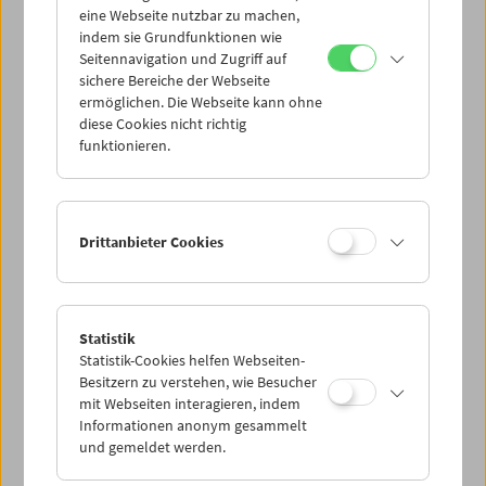
eine Webseite nutzbar zu machen,
indem sie Grundfunktionen wie
Mi 13.8.
Seitennavigation und Zugriff auf
sichere Bereiche der Webseite
ermöglichen. Die Webseite kann ohne
Do 14.8.
diese Cookies nicht richtig
funktionieren.
Fr 15.8.
Sa 16.8.
Drittanbieter Cookies
So 17.8.
Statistik
Statistik-Cookies helfen Webseiten-
PROGRAMM ÜBERBLICK
Besitzern zu verstehen, wie Besucher
mit Webseiten interagieren, indem
Informationen anonym gesammelt
und gemeldet werden.