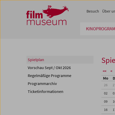
Accesskey [1]
Accesskey [4]
Accesskey [2]
Accesskey [3]
Zum Inhalt
Zum Hauptmenü
Zur Servicenavigation
Zum Suche
Besuch
Über u
KINOPROGRA
Spie
Spielplan
Vorschau Sept / Okt 2026
<<
<
Regelmäßige Programme
Mo
D
Programmarchiv
26
2
Ticketinformationen
02
0
09
1
16
1