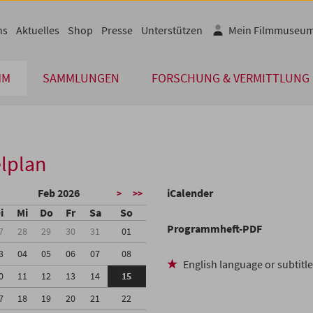
ns
Aktuelles
Shop
Presse
Unterstützen
Mein Filmmuseu
MM
SAMMLUNGEN
FORSCHUNG & VERMITTLUNG
lplan
Feb 2026
iCalender
>
>>
i
Mi
Do
Fr
Sa
So
Programmheft-PDF
7
28
29
30
31
01
3
04
05
06
07
08
English language or subtitl
0
11
12
13
14
15
7
18
19
20
21
22