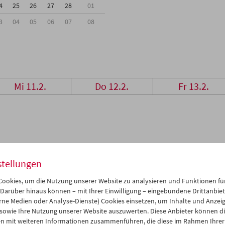
4
25
26
27
28
01
3
04
05
06
07
08
Mi 11.2.
Do 12.2.
Fr 13.2.
stellungen
ookies, um die Nutzung unserer Website zu analysieren und Funktionen für
 Darüber hinaus können – mit Ihrer Einwilligung – eingebundene Drittanbieter
rne Medien oder Analyse-Dienste) Cookies einsetzen, um Inhalte und Anzei
 sowie Ihre Nutzung unserer Website auszuwerten. Diese Anbieter können di
n mit weiteren Informationen zusammenführen, die diese im Rahmen Ihrer