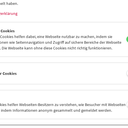
elt haben.
zerklärung
 Cookies
ookies helfen dabei, eine Webseite nutzbar zu machen, indem sie
Collection on Screen:
Senso '45
nen wie Seitennavigation und Zugriff auf sichere Bereiche der Webseite
 Die Webseite kann ohne diese Cookies nicht richtig funktionieren.
er Cookies
okies helfen Webseiten-Besitzern zu verstehen, wie Besucher mit Webseiten
n, indem Informationen anonym gesammelt und gemeldet werden.