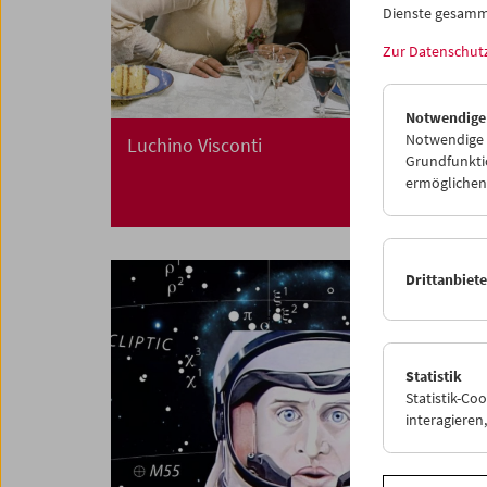
Dienste gesamm
Zur Datenschut
Notwendige
Notwendige C
Luchino Visconti
Grundfunktio
ermöglichen.
Drittanbiet
Statistik
Statistik-Co
interagiere