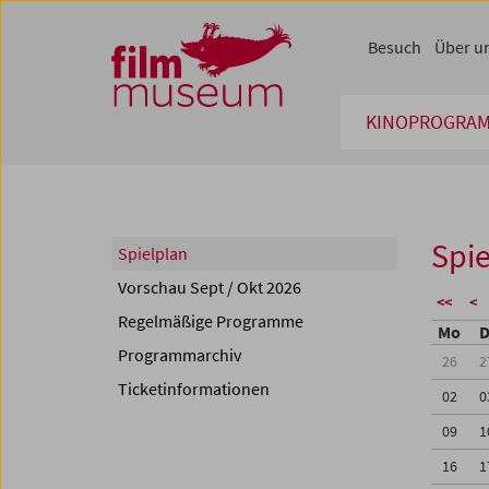
Accesskey [1]
Accesskey [4]
Accesskey [2]
Accesskey [3]
Zum Inhalt
Zum Hauptmenü
Zur Servicenavigation
Zum Suche
Besuch
Über u
KINOPROGRA
Spie
Spielplan
Vorschau Sept / Okt 2026
<<
<
Regelmäßige Programme
Mo
D
Programmarchiv
26
2
Ticketinformationen
02
0
09
1
16
1