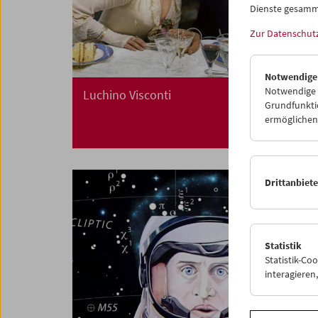
Dienste gesamm
Zur Datenschut
Notwendige
Notwendige C
Luchino Visconti
Grundfunktio
ermöglichen.
Drittanbiet
Statistik
Statistik-Co
interagiere