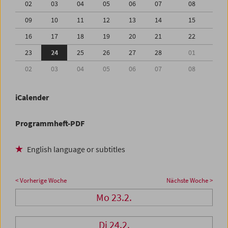
02
03
04
05
06
07
08
09
10
11
12
13
14
15
16
17
18
19
20
21
22
23
24
25
26
27
28
01
02
03
04
05
06
07
08
iCalender
Programmheft-PDF
English language or subtitles
< Vorherige Woche
Nächste Woche >
Mo 23.2.
Di 24.2.