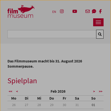
Accesskey [1]
Accesskey [4]
Accesskey [2]
Accesskey [3]
Zum Inhalt
Zum Hauptmenü
Zur Servicenavigation
Zum Suche
EN
Navbar 
Suche
Das Filmmuseum macht bis 31. August 2026
Sommerpause.
Spielplan
Feb 2026
<<
<
>
>>
Mo
Di
Mi
Do
Fr
Sa
So
26
27
28
29
30
31
01