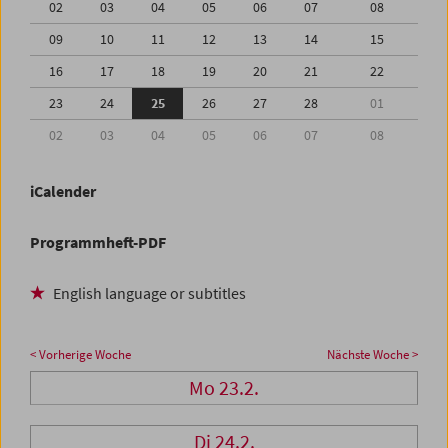
02
03
04
05
06
07
08
09
10
11
12
13
14
15
16
17
18
19
20
21
22
23
24
25
26
27
28
01
02
03
04
05
06
07
08
iCalender
Programmheft-PDF
English language or subtitles
< Vorherige Woche
Nächste Woche >
Mo 23.2.
Di 24.2.