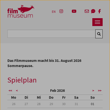
Accesskey [1]
Accesskey [4]
Accesskey [2]
Accesskey [3]
Zum Inhalt
Zum Hauptmenü
Zur Servicenavigation
Zum Suche
EN
Navbar 
Suche
Das Filmmuseum macht bis 31. August 2026
Sommerpause.
Spielplan
Feb 2026
<<
<
>
>>
Mo
Di
Mi
Do
Fr
Sa
So
26
27
28
29
30
31
01