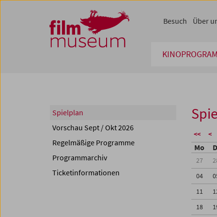
Accesskey [1]
Accesskey [4]
Accesskey [2]
Accesskey [3]
Zum Inhalt
Zum Hauptmenü
Zur Servicenavigation
Zum Suche
Besuch
Über u
KINOPROGRA
Spie
Spielplan
Vorschau Sept / Okt 2026
<<
<
Regelmäßige Programme
Mo
D
Programmarchiv
27
2
Ticketinformationen
04
0
11
1
18
1