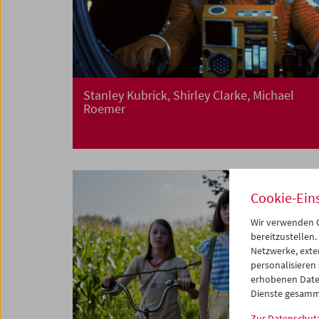
Stanley Kubrick, Shirley Clarke, Michael
Roemer
Cookie-Ein
Wir verwenden C
bereitzustellen.
Netzwerke, exte
personalisieren
erhobenen Date
Dienste gesamm
Zur Datenschut