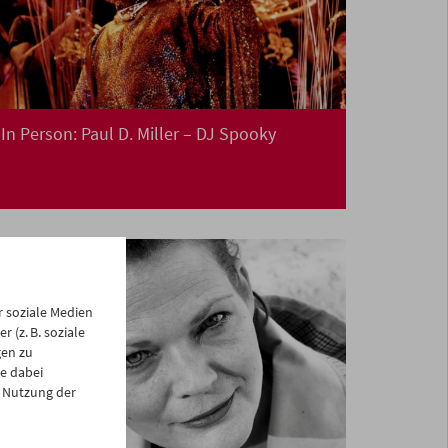
In Person: Paul D. Miller – DJ Spooky
 soziale Medien
 (z. B. soziale
gen zu
e dabei
 Nutzung der