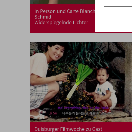
In Person und Carte Blanche: Viktoria
Schmid
Widerspiegelnde Lichter
Duisburger Filmwoche zu Gast