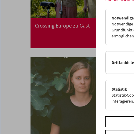
Notwendige
Notwendige C
Crossing Europe zu Gast
Grundfunktio
ermöglichen.
Drittanbiet
Statistik
Statistik-Co
interagiere