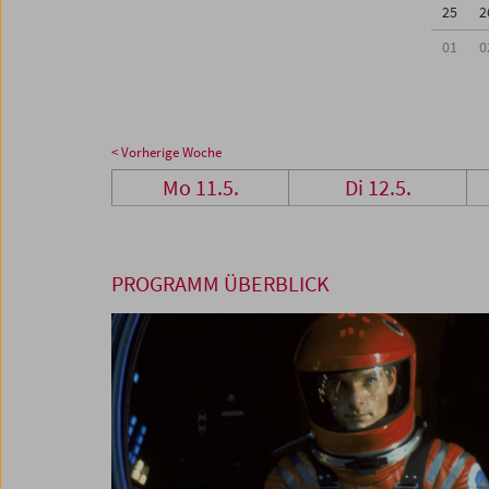
25
2
01
0
< Vorherige Woche
Mo 11.5.
Di 12.5.
PROGRAMM ÜBERBLICK