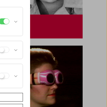
Emily Artmann
In memoriam