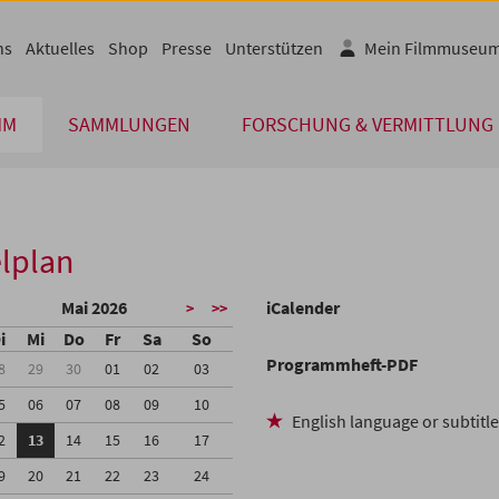
ns
Aktuelles
Shop
Presse
Unterstützen
Mein Filmmuseu
MM
SAMMLUNGEN
FORSCHUNG & VERMITTLUNG
lplan
Mai 2026
iCalender
>
>>
i
Mi
Do
Fr
Sa
So
Programmheft-PDF
8
29
30
01
02
03
5
06
07
08
09
10
English language or subtitl
2
13
14
15
16
17
9
20
21
22
23
24