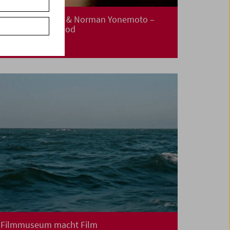
In Person: Bruce & Norman Yonemoto –
Made in Hollywood
Filmmuseum macht Film