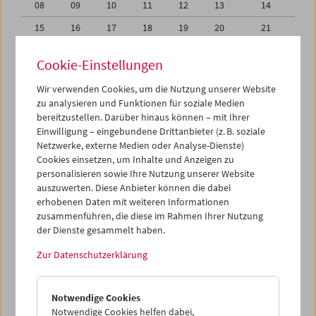
08
09
10
11
12
13
14
15
16
17
18
19
20
21
22
23
24
25
26
27
28
Cookie-Einstellungen
01
02
03
04
05
06
07
Wir verwenden Cookies, um die Nutzung unserer Website
08
09
10
11
12
13
14
zu analysieren und Funktionen für soziale Medien
bereitzustellen. Darüber hinaus können – mit Ihrer
Einwilligung – eingebundene Drittanbieter (z. B. soziale
iCalender
Netzwerke, externe Medien oder Analyse-Dienste)
Cookies einsetzen, um Inhalte und Anzeigen zu
Programmheft-PDF
personalisieren sowie Ihre Nutzung unserer Website
auszuwerten. Diese Anbieter können die dabei
erhobenen Daten mit weiteren Informationen
English language or subtitles
zusammenführen, die diese im Rahmen Ihrer Nutzung
der Dienste gesammelt haben.
< Vorherige Woche
Nächste Woche >
Zur Datenschutzerklärung
Mo 1.2.
Notwendige Cookies
Di 2.2.
Notwendige Cookies helfen dabei,