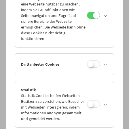
eine Webseite nutzbar zu machen,
indem sie Grundfunktionen wie
Mi 3.2.
Seitennavigation und Zugriff auf
sichere Bereiche der Webseite
ermöglichen. Die Webseite kann ohne
Do 4.2.
diese Cookies nicht richtig
funktionieren.
Fr 5.2.
Sa 6.2.
Drittanbieter Cookies
So 7.2.
Statistik
Statistik-Cookies helfen Webseiten-
PROGRAMM ÜBERBLICK
Besitzern zu verstehen, wie Besucher
mit Webseiten interagieren, indem
Informationen anonym gesammelt
und gemeldet werden.