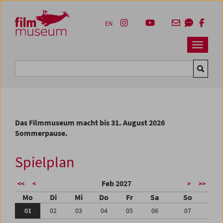
Accesskey [1]
Accesskey [4]
Accesskey [2]
Accesskey [3]
Zum Inhalt
Zum Hauptmenü
Zur Servicenavigation
Zum Suche
EN
Navbar 
Suche
Das Filmmuseum macht bis 31. August 2026
Sommerpause.
Spielplan
Feb 2027
<<
<
>
>>
Mo
Di
Mi
Do
Fr
Sa
So
01
02
03
04
05
06
07