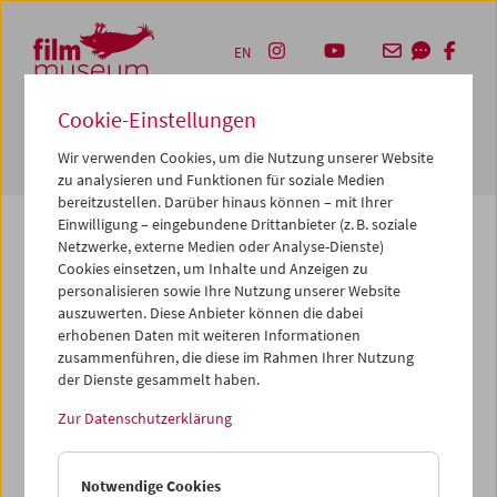
Accesskey [1]
Accesskey [4]
Accesskey [2]
Accesskey [3]
Zum Inhalt
Zum Hauptmenü
Zur Servicenavigation
Zum Suche
EN
Cookie-Einstellungen
Navbar 
Suche
Wir verwenden Cookies, um die Nutzung unserer Website
zu analysieren und Funktionen für soziale Medien
bereitzustellen. Darüber hinaus können – mit Ihrer
Einwilligung – eingebundene Drittanbieter (z. B. soziale
Netzwerke, externe Medien oder Analyse-Dienste)
Cookies einsetzen, um Inhalte und Anzeigen zu
Die von Ihnen angeforderte Seite konnte nicht
personalisieren sowie Ihre Nutzung unserer Website
gefunden werden.
auszuwerten. Diese Anbieter können die dabei
erhobenen Daten mit weiteren Informationen
zusammenführen, die diese im Rahmen Ihrer Nutzung
Gründe dafür könnten sein, dass Sie eine falsche oder
der Dienste gesammelt haben.
veraltete URL aufgerufen haben – bitte überprüfen Sie
diese noch einmal. Oder aber wir haben die betreffende
Zur Datenschutzerklärung
Seite archiviert, verschoben oder umbenannt.
Vielleicht können Sie den von Ihnen gewünschten Inhalt
Notwendige Cookies