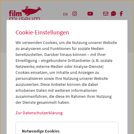
Accesskey [1]
Accesskey [4]
Accesskey [2]
Accesskey [3]
Zum Inhalt
Zum Hauptmenü
Zur Servicenavigation
Zum Suche
EN
Cookie-Einstellungen
Navbar 
Suche
Wir verwenden Cookies, um die Nutzung unserer Website
zu analysieren und Funktionen für soziale Medien
bereitzustellen. Darüber hinaus können – mit Ihrer
Einwilligung – eingebundene Drittanbieter (z. B. soziale
Netzwerke, externe Medien oder Analyse-Dienste)
Cookies einsetzen, um Inhalte und Anzeigen zu
Die von Ihnen angeforderte Seite konnte nicht
personalisieren sowie Ihre Nutzung unserer Website
gefunden werden.
auszuwerten. Diese Anbieter können die dabei
erhobenen Daten mit weiteren Informationen
zusammenführen, die diese im Rahmen Ihrer Nutzung
Gründe dafür könnten sein, dass Sie eine falsche oder
der Dienste gesammelt haben.
veraltete URL aufgerufen haben – bitte überprüfen Sie
diese noch einmal. Oder aber wir haben die betreffende
Zur Datenschutzerklärung
Seite archiviert, verschoben oder umbenannt.
Vielleicht können Sie den von Ihnen gewünschten Inhalt
Notwendige Cookies