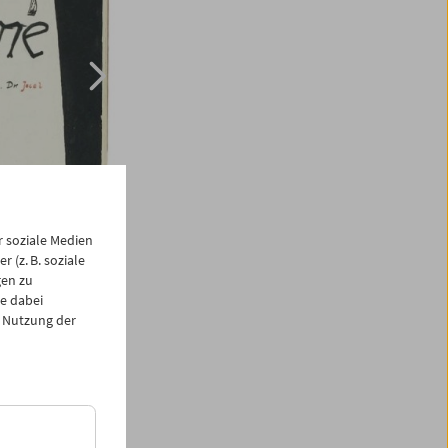
 soziale Medien
 (z. B. soziale
gen zu
e dabei
 Nutzung der
lmformaten 8mm,
lmsammlung dem
d diese technisch
ichert. Die Filme
gen für