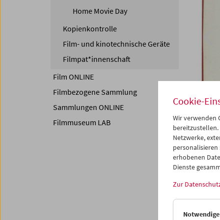
Home Movie Day
Kopienkontrolle
Film- und kinotechnische Geräte
Filmpat*innenschaft
Film ONLINE
Filmbezogene Sammlung
Cookie-Ein
Sammlungen ONLINE
Wir verwenden C
Filmmuseum LAB
bereitzustellen.
Netzwerke, exte
personalisieren
erhobenen Date
Das Öst
Dienste gesamm
Super 8
Österre
Zur Datenschut
befunde
stehen 
Forschu
Notwendige