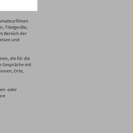
rreichischen
 Amateurfilmen
, Titelgeräte,
m Bereich der
weisen und
en, die für die
he Gespräche mit
sonen, Orte,
en- oder
hre