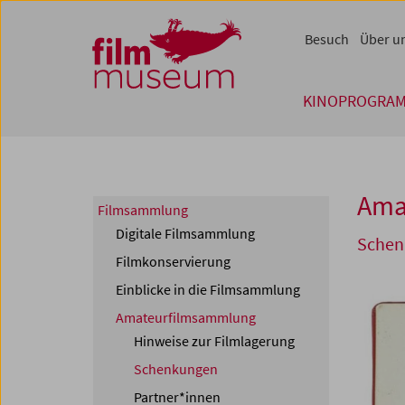
Accesskey [1]
Accesskey [4]
Accesskey [2]
Accesskey [3]
Zum Inhalt
Zum Hauptmenü
Zur Servicenavigation
Zum Suche
Besuch
Über u
KINOPROGRA
Ama
Filmsammlung
Digitale Filmsammlung
Schen
Filmkonservierung
Einblicke in die Filmsammlung
Amateurfilmsammlung
Hinweise zur Filmlagerung
Schenkungen
Partner*innen