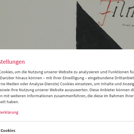
stellungen
ookies, um die Nutzung unserer Website zu analysieren und Funktionen für
 Darüber hinaus können – mit Ihrer Einwilligung – eingebundene Drittanbieter
rne Medien oder Analyse-Dienste) Cookies einsetzen, um Inhalte und Anzei
 sowie Ihre Nutzung unserer Website auszuwerten. Diese Anbieter können di
n mit weiteren Informationen zusammenführen, die diese im Rahmen Ihrer
erreichische Filmmuseum sammelt Amateurfilme in den Schmalfi
elt haben.
, 9,5mm, 16mm und 17,5mm. Wenn Sie sich entschließen, Ihre Fi
ichischen Filmmuseum zur Langzeitarchivierung zu übergeben, wir
zerklärung
t, katalogisiert, dokumentiert und für zukünftige Generationen ges
unter Berücksichtigung rechtlicher und ethischer Rahmenbedingun
ng, Vermittlung und kuratorische Projekte zur Verfügung.
 Cookies