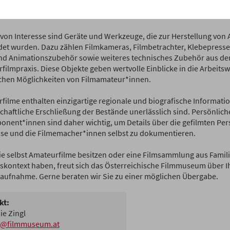
nhang mit der Filmsammlung stehen – in die Sammlung des Öste
seums aufgenommen.
von Interesse sind Geräte und Werkzeuge, die zur Herstellung von
et wurden. Dazu zählen Filmkameras, Filmbetrachter, Klebepressen
und Animationszubehör sowie weiteres technisches Zubehör aus de
filmpraxis. Diese Objekte geben wertvolle Einblicke in die Arbeits
chen Möglichkeiten von Filmamateur*innen.
filme enthalten einzigartige regionale und biografische Information
chaftliche Erschließung der Bestände unerlässlich sind. Persönlic
onent*innen sind daher wichtig, um Details über die gefilmten Per
sse und die Filmemacher*innen selbst zu dokumentieren.
e selbst Amateurfilme besitzen oder eine Filmsammlung aus Famili
skontext haben, freut sich das Österreichische Filmmuseum über I
aufnahme. Gerne beraten wir Sie zu einer möglichen Übergabe.
kt:
ie Zingl
gl@filmmuseum.at