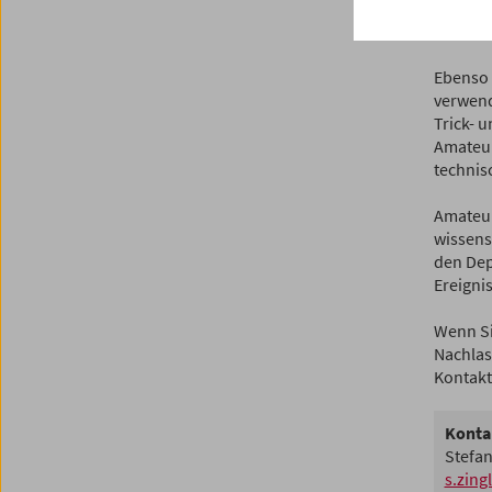
Zusamme
Filmmu
Ebenso 
verwend
Trick- 
Amateur
technis
Amateur
wissens
den Dep
Ereigni
Wenn Si
Nachlas
Kontakt
Konta
Stefan
s.zin