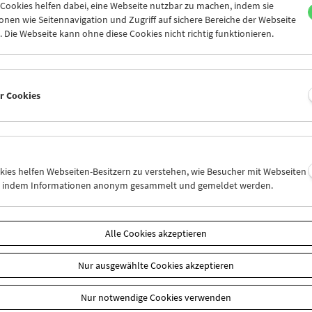
ookies helfen dabei, eine Webseite nutzbar zu machen, indem sie
rschiedlichen Sammelaktionen und Projekten widmen wir uns priv
nen wie Seitennavigation und Zugriff auf sichere Bereiche der Webseite
 Die Webseite kann ohne diese Cookies nicht richtig funktionieren.
umenten und sind um den Erhalt der Filme für die Nachwelt bemüht.
mmelaufruf
Regenbogenfilme
in Zusammenarbeit mit QWIEN – Zent
hte. Gesammelt werden Amateurfilme, die lesbisches, schwules un
tieren. Für das Projekt
am rand : die stadt
(2018–2019) wurden ak
r Bilder, wie etwa Handyfilme, erstmals gesammelt und mit analoge
er Cookies
mlung des Filmmuseums in ein Verhältnis gesetzt. Zwischen 2014
em im Sammelaufruf
WIEN BEWEGT!
Amateurfilme gesammelt, die 
okies helfen Webseiten-Besitzern zu verstehen, wie Besucher mit Webseiten
n, indem Informationen anonym gesammelt und gemeldet werden.
Alle Cookies akzeptieren
ammeln wir?
Nur ausgewählte Cookies akzeptieren
en Filmen selbst werden auch begleitende Materialien wie handschr
Nur notwendige Cookies verwenden
zeichnisse, Handbücher, Drehbücher, Fotografien, Fotoalben und Bri