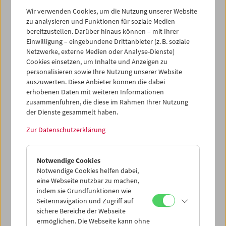
beteiligt: die KZ-Gedenkstätte Dachau, die KZ-
Wir verwenden Cookies, um die Nutzung unserer Website
Gedenkstätte Mauthausen und die Gedenkstätte Bergen-
zu analysieren und Funktionen für soziale Medien
Belsen.
bereitzustellen. Darüber hinaus können – mit Ihrer
Einwilligung – eingebundene Drittanbieter (z. B. soziale
Projektkonsortium
Netzwerke, externe Medien oder Analyse-Dienste)
Ludwig Boltzmann Institute for Digital History (Ludwig
Cookies einsetzen, um Inhalte und Anzeigen zu
Boltzmann Gesellschaft) (AT), Austrian Film Museum (AT),
personalisieren sowie Ihre Nutzung unserer Website
TU Wien (AT), Justus Liebig University Giessen (DE), The
auszuwerten. Diese Anbieter können die dabei
Hebrew University of Jerusalem (IL), University of Bremen
erhobenen Daten mit weiteren Informationen
(DE), Center for Russian, Central European and Caucasian
zusammenführen, die diese im Rahmen Ihrer Nutzung
Studies (Centre National de la Recherche Scientifique)
der Dienste gesammelt haben.
(FR), Dachau Concentration Camp Memorial Site (Stiftung
Bayerische Gedenkstätten) (DE), Bergen-Belsen Memorial
Zur Datenschutzerklärung
(Stiftung niedersächsische Gedenkstätten) (DE),
Mauthausen Memorial (AT), Deutsches Filminstitut &
Filmmuseum (DE), max.recall information systems GmbH
Notwendige Cookies
(AT)
Notwendige Cookies helfen dabei,
eine Webseite nutzbar zu machen,
indem sie Grundfunktionen wie
Assoziierte Partner
Seitennavigation und Zugriff auf
National Archives and Records Administration (USA),
sichere Bereiche der Webseite
United States Holocaust Memorial Museum (USA), Fritz
ermöglichen. Die Webseite kann ohne
Bauer Institut (DE)