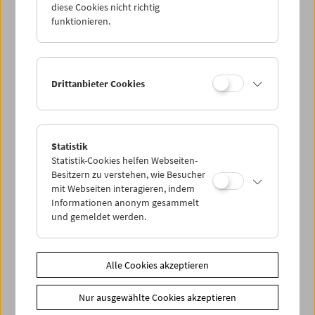
diese Cookies nicht richtig
funktionieren.
Projektlaufzeit
Jänner 2019 bis März 2023
Förderung
Drittanbieter Cookies
Das Projekt
Visual History of the Holocaust: Rethinking
Curation in the Digital Age
wurde im Rahmen des EU-
Programms
Horizon 2020
als Innovation Action mit rund 5
Mio. Euro gefördert. Es wurde aus 37 Anträgen
erstgereiht.
Statistik
Statistik-Cookies helfen Webseiten-
Besitzern zu verstehen, wie Besucher
mit Webseiten interagieren, indem
Informationen anonym gesammelt
und gemeldet werden.
Alle Cookies akzeptieren
Nur ausgewählte Cookies akzeptieren