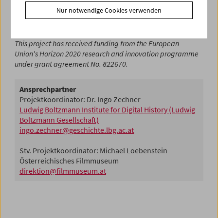
Nur notwendige Cookies verwenden
This project has received funding from the European
Union's Horizon 2020 research and innovation programme
under grant agreement No. 822670.
Ansprechpartner
Projektkoordinator: Dr. Ingo Zechner
Ludwig Boltzmann Institute for Digital History (Ludwig
Boltzmann Gesellschaft)
ingo.zechner@geschichte.lbg.ac.at
Stv. Projektkoordinator: Michael Loebenstein
Österreichisches Filmmuseum
direktion@filmmuseum.at