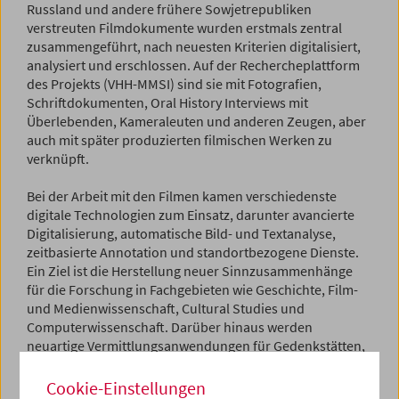
Russland und andere frühere Sowjetrepubliken
verstreuten Filmdokumente wurden erstmals zentral
zusammengeführt, nach neuesten Kriterien digitalisiert,
analysiert und erschlossen. Auf der Rechercheplattform
des Projekts (VHH-MMSI) sind sie mit Fotografien,
Schriftdokumenten, Oral History Interviews mit
Überlebenden, Kameraleuten und anderen Zeugen, aber
auch mit später produzierten filmischen Werken zu
verknüpft.
Bei der Arbeit mit den Filmen kamen verschiedenste
digitale Technologien zum Einsatz, darunter avancierte
Digitalisierung, automatische Bild- und Textanalyse,
zeitbasierte Annotation und standortbezogene Dienste.
Ein Ziel ist die Herstellung neuer Sinnzusammenhänge
für die Forschung in Fachgebieten wie Geschichte, Film-
und Medienwissenschaft, Cultural Studies und
Computerwissenschaft. Darüber hinaus werden
neuartige Vermittlungsanwendungen für Gedenkstätten,
Museen und Bildungseinrichtungen erprobt. Mehrere
Gedenkstätten waren als Partner direkt am Konsortium
Cookie-Einstellungen