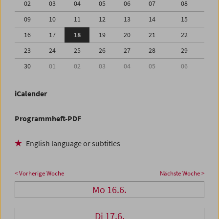
02
03
04
05
06
07
08
09
10
11
12
13
14
15
16
17
18
19
20
21
22
23
24
25
26
27
28
29
30
01
02
03
04
05
06
iCalender
Programmheft-PDF
English language or subtitles
< Vorherige Woche
Nächste Woche >
Mo 16.6.
Di 17.6.