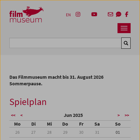
Accesskey [1]
Accesskey [4]
Accesskey [2]
Accesskey [3]
Zum Inhalt
Zum Hauptmenü
Zur Servicenavigation
Zum Suche
EN
Navbar 
Suche
Das Filmmuseum macht bis 31. August 2026
Sommerpause.
Spielplan
Jun 2025
<<
<
>
>>
Mo
Di
Mi
Do
Fr
Sa
So
26
27
28
29
30
31
01