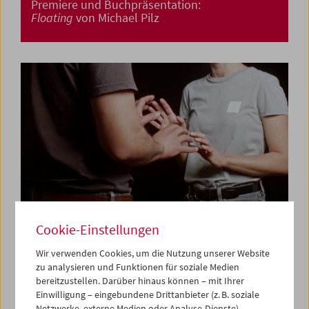
Premiere und Buchpräsentation:
Floating
von Michael Pilz
Cookie-Einstellungen
Wir verwenden Cookies, um die Nutzung unserer Website
zu analysieren und Funktionen für soziale Medien
Premiere:
Am Telefon Milena Fina
von Albert
bereitzustellen. Darüber hinaus können – mit Ihrer
Sackl
Einwilligung – eingebundene Drittanbieter (z. B. soziale
Netzwerke, externe Medien oder Analyse-Dienste)