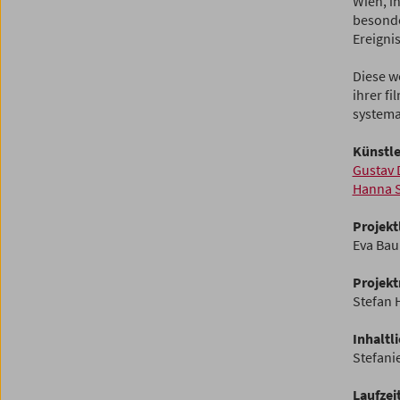
Wien, i
besonde
Ereigni
Diese w
ihrer f
systema
Künstle
Gustav 
Hanna 
Projekt
Eva Ba
Projekt
Stefan 
Inhaltl
Stefani
Laufzei