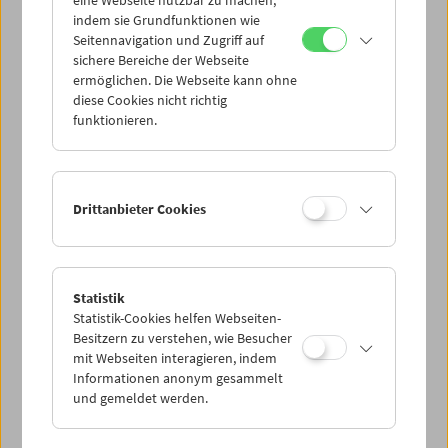
Community, die gefilmt haben? Kontaktieren Sie uns
indem sie Grundfunktionen wie
Seitennavigation und Zugriff auf
gerne!
sichere Bereiche der Webseite
ermöglichen. Die Webseite kann ohne
Kontakt:
diese Cookies nicht richtig
Katharina Müller
funktionieren.
k.mueller@filmmuseum.at
+43 1 533 70 54 DW 10
Drittanbieter Cookies
Share on
Statistik
Statistik-Cookies helfen Webseiten-
Besitzern zu verstehen, wie Besucher
mit Webseiten interagieren, indem
Forschung
Informationen anonym gesammelt
Forschungsprojekte
und gemeldet werden.
Zeitmaschine Modernes Wien
Visual History of LGBTIQ+