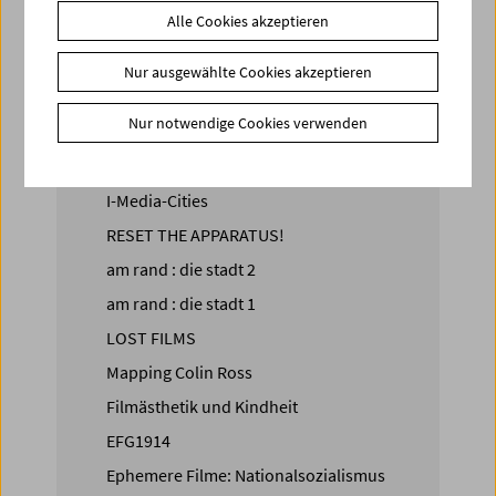
Alle Cookies akzeptieren
Aufruf Regenbogenfilme
Abenteuer Alltag
Nur ausgewählte Cookies akzeptieren
Share That Knowledge!
Nur notwendige Cookies verwenden
Die Peter Kubelka Collection
Visual History of the Holocaust
I-Media-Cities
RESET THE APPARATUS!
am rand : die stadt 2
am rand : die stadt 1
LOST FILMS
Mapping Colin Ross
Filmästhetik und Kindheit
EFG1914
Ephemere Filme: Nationalsozialismus