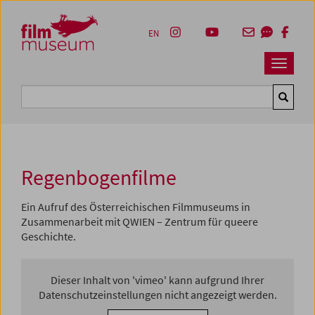
Accesskey [1]
Accesskey [4]
Accesskey [2]
Accesskey [3]
Zum Inhalt
Zum Hauptmenü
Zur Servicenavigation
Zum Suche
EN
Navbar 
Suche
Regenbogenfilme
Ein Aufruf des Österreichischen Filmmuseums in
Zusammenarbeit mit QWIEN – Zentrum für queere
Geschichte.
Dieser Inhalt von 'vimeo' kann aufgrund Ihrer
Datenschutzeinstellungen nicht angezeigt werden.