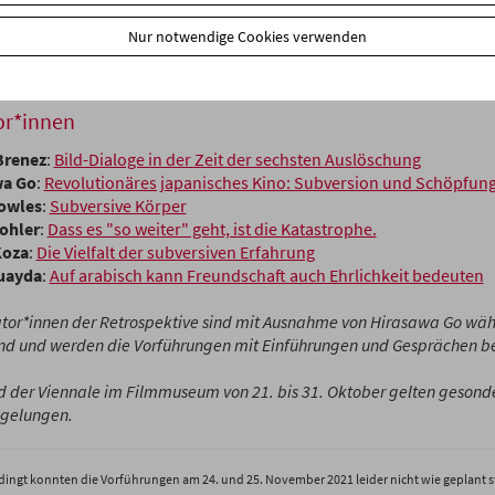
ie Ergebnisse haben uns überrascht und begeistert und wir laden Si
chung und Begeisterung zu teilen. (Eva Sangiorgi, Michael Loebens
Nur notwendige Cookies verwenden
meinsame Retrospektive der Viennale und des Österreichischen Fil
or*innen
Brenez
:
Bild-Dialoge in der Zeit der sechsten Auslöschung
wa Go
:
Revolutionäres japanisches Kino: Subversion und Schöpfun
owles
:
Subversive Körper
Kohler
:
Dass es "so weiter" geht, ist die Katastrophe.
Koza
:
Die Vielfalt der subversiven Erfahrung
uayda
:
Auf arabisch kann Freundschaft auch Ehrlichkeit bedeuten
ator*innen der Retrospektive sind mit Ausnahme von Hirasawa Go wäh
d und werden die Vorführungen mit Einführungen und Gesprächen be
 der Viennale im Filmmuseum von 21. bis 31. Oktober gelten gesond
egelungen.
ngt konnten die Vorführungen am 24. und 25. November 2021 leider nicht wie geplant s