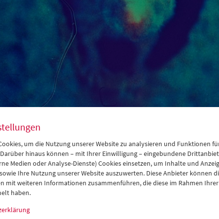
stellungen
 as a Subversive Art 2021
ibute to Amos Vogel
ookies, um die Nutzung unserer Website zu analysieren und Funktionen für
 Darüber hinaus können – mit Ihrer Einwilligung – eingebundene Drittanbieter
rne Medien oder Analyse-Dienste) Cookies einsetzen, um Inhalte und Anzei
 sowie Ihre Nutzung unserer Website auszuwerten. Diese Anbieter können di
n mit weiteren Informationen zusammenführen, die diese im Rahmen Ihrer
ober bis 25. November 2021
elt haben.
einsame Retrospektive der Viennale und des Österreichischen Fil
zerklärung
mmage an Amos Vogel (1921–2012). Dem Sohn Wiener Juden – geb