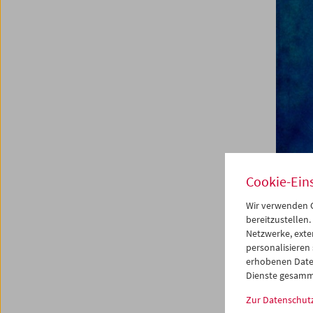
Cookie-Ein
Film
A Tr
Wir verwenden C
bereitzustellen.
Netzwerke, exte
personalisieren
erhobenen Date
22. Okt
Dienste gesamm
Die gem
Zur Datenschut
eine Ho