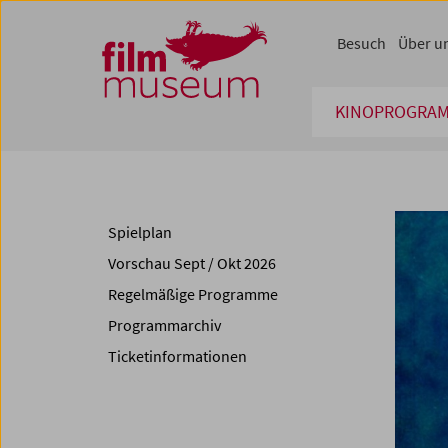
Accesskey [1]
Accesskey [4]
Accesskey [2]
Accesskey [3]
Zum Inhalt
Zum Hauptmenü
Zur Servicenavigation
Zum Suche
Besuch
Über u
KINOPROGRA
Spielplan
Vorschau Sept / Okt 2026
Regelmäßige Programme
Programmarchiv
Ticketinformationen