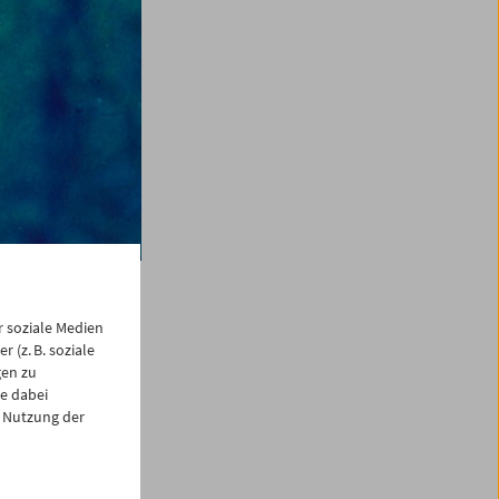
 soziale Medien
 (z. B. soziale
gen zu
e dabei
 Nutzung der
mmuseums 2021 ist
oren als Amos