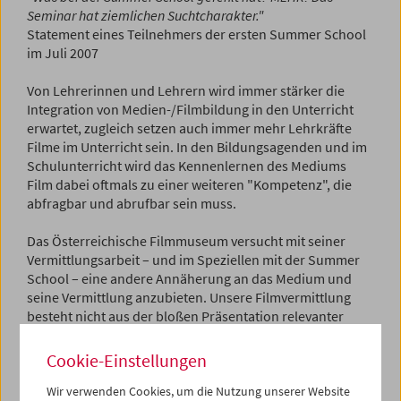
Seminar hat ziemlichen Suchtcharakter."
Statement eines Teilnehmers der ersten Summer School
im Juli 2007
Von Lehrerinnen und Lehrern wird immer stärker die
Integration von Medien-/Filmbildung in den Unterricht
erwartet, zugleich setzen auch immer mehr Lehrkräfte
Filme im Unterricht sein. In den Bildungsagenden und im
Schulunterricht wird das Kennenlernen des Mediums
Film dabei oftmals zu einer weiteren "Kompetenz", die
abfragbar und abrufbar sein muss.
Das Österreichische Filmmuseum versucht mit seiner
Vermittlungsarbeit – und im Speziellen mit der Summer
School – eine andere Annäherung an das Medium und
seine Vermittlung anzubieten. Unsere Filmvermittlung
besteht nicht aus der bloßen Präsentation relevanter
Positionen der Filmgeschichte, dem Kennenlernen
zentraler Stilrichtungen oder der richtigen Anwendung
Cookie-Einstellungen
von Begrifflichkeiten. Vielmehr geht es darum, in der
intensiven Auseinandersetzung mit dem einzelnen Werk,
Wir verwenden Cookies, um die Nutzung unserer Website