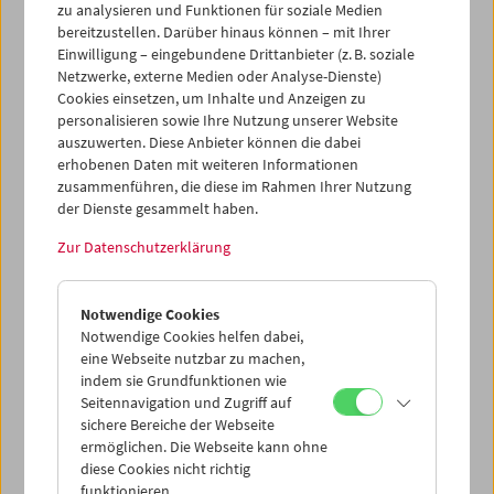
zu analysieren und Funktionen für soziale Medien
den eigenen Blick zu sensibilisieren und davon
bereitzustellen. Darüber hinaus können – mit Ihrer
ausgehend, Strategien der Vermittlung zu entwerfen.
Einwilligung – eingebundene Drittanbieter (z. B. soziale
Netzwerke, externe Medien oder Analyse-Dienste)
Fragen zur Filmwahrnehmung wird in der schulischen
Cookies einsetzen, um Inhalte und Anzeigen zu
Filmvermittlung wenig Beachtung geschenkt. Was bei
personalisieren sowie Ihre Nutzung unserer Website
einer Kinovorstellung passiert (sowohl in der Projektion
auszuwerten. Diese Anbieter können die dabei
wie auch mit den Menschen im Saal), dass ein Film
erhobenen Daten mit weiteren Informationen
zunächst eine zutiefst persönliche Erfahrung ist, die auch
zusammenführen, die diese im Rahmen Ihrer Nutzung
Unsicherheiten zulässt, wird nicht selten übergangen, um
der Dienste gesammelt haben.
über den Film gewisse Inhalte zu transportieren, die Teil
des Lehrplans sind. So bleiben Filme nur Zuspieler für zu
Zur Datenschutzerklärung
besprechende Themen, filmanalytische
Herangehensweisen erschöpfen sich in formalen
Analysen (Kameraeinstellungen, Schnittfolgen, ...).
Notwendige Cookies
Notwendige Cookies helfen dabei,
Die Summer School des Filmmuseums versucht, Zugänge
eine Webseite nutzbar zu machen,
indem sie Grundfunktionen wie
für die Film-Wahrnehmung und den Film-Einsatz
Seitennavigation und Zugriff auf
vorzuschlagen, bei denen das Erlernen von
sichere Bereiche der Webseite
filmanalytischen Begriffen zweitrangig ist; bei denen die
ermöglichen. Die Webseite kann ohne
persönliche Erfahrung und Auseinandersetzung mit dem
diese Cookies nicht richtig
Bewegt-Bild den Grundstein für eine offene
funktionieren.