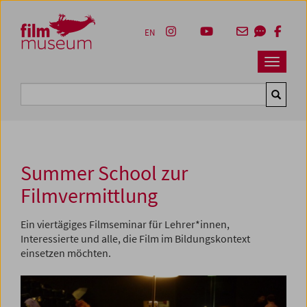
Accesskey [1]
Accesskey [4]
Accesskey [2]
Accesskey [3]
Zum Inhalt
Zum Hauptmenü
Zur Servicenavigation
Zum Suche
EN
Navbar 
Suche
Summer School zur
Filmvermittlung
Ein viertägiges Filmseminar für Lehrer*innen,
Interessierte und alle, die Film im Bildungskontext
einsetzen möchten.