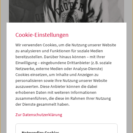
Maria Lassnig. Zum 100.
Cookie-Einstellungen
Geburtstag
Wir verwenden Cookies, um die Nutzung unserer Website
zu analysieren und Funktionen für soziale Medien
Symposium und
bereitzustellen. Darüber hinaus können – mit Ihrer
Filmprogramme
Einwilligung – eingebundene Drittanbieter (z. B. soziale
Netzwerke, externe Medien oder Analyse-Dienste)
Cookies einsetzen, um Inhalte und Anzeigen zu
personalisieren sowie Ihre Nutzung unserer Website
14. November 2019
auszuwerten. Diese Anbieter können die dabei
erhobenen Daten mit weiteren Informationen
Anlässlich des 100. Geburtstages ehrt die Albertina Maria
zusammenführen, die diese im Rahmen Ihrer Nutzung
Lassnig mit einer Ausstellung mit Schwerpunkt auf das
der Dienste gesammelt haben.
malerische Werk (6. September bis 1. Dezember 2019).
Zur Datenschutzerklärung
Begleitend dazu stellen wir, zum ersten Mal seit 40
Jahren, Lassnigs Werk in neuen 16mm-Filmkopien aus.
Ein zwei­tägiges internationales Symposium gibt am 13.
Notwendige Cookies