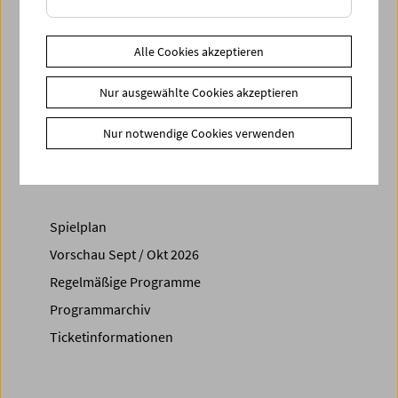
Zusätzliche Materialien
Fotos
2019 - Maria Lassnig Symposium
Alle Cookies akzeptieren
Download
Programmbroschüre Symposum
Link
Maria Lassnig Stiftung
|
Albertina
|
Universität Wien
Nur ausgewählte Cookies akzeptieren
Share on
Nur notwendige Cookies verwenden
Spielplan
Vorschau Sept / Okt 2026
Regelmäßige Programme
Programmarchiv
Ticketinformationen