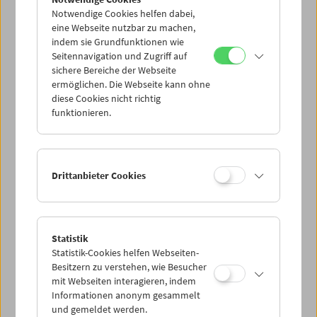
und 14. November Einblick in die Ent­stehung und den
Notwendige Cookies helfen dabei,
Kontext der künstlerischen Arbeit Lassnigs; der zweite
eine Webseite nutzbar zu machen,
Tag widmet sich im Filmmuseum der Filmarbeit Lassnigs
indem sie Grundfunktionen wie
und ihrer Zeitgenoss*innen im US-Experimentalfilm der
Seitennavigation und Zugriff auf
1970er Jahre. (Michael Loebenstein)
sichere Bereiche der Webseite
ermöglichen. Die Webseite kann ohne
Eine gemeinsame Veranstaltung des Filmmuseums, der
diese Cookies nicht richtig
Albertina, der Maria Lassnig Stiftung und der Universität
funktionieren.
Wien.
Besucher*innen des Filmmuseums bekommen gegen
Vorlage eines Filmmuseum-Tickets für die Dauer der
Drittanbieter Cookies
Ausstellung ermäßigten Einlass in die Albertina (14 € statt
17,90 € für reguläre Tickets).
Die Werkschau sowie sämtliche Vorträge und Einführungen
Statistik
zu den Filmprogrammen finden in englischer Sprache statt.
Statistik-Cookies helfen Webseiten-
Besitzern zu verstehen, wie Besucher
Nachmittagsveranstaltungen: 1 Euro Solidarbeitrag für
mit Webseiten interagieren, indem
Aktion Kulturpass
Informationen anonym gesammelt
und gemeldet werden.