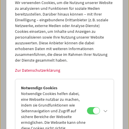
Wir verwenden Cookies, um die Nutzung unserer Website
zu analysieren und Funktionen für soziale Medien
bereitzustellen. Darüber hinaus können – mit Ihrer
Einwilligung – eingebundene Drittanbieter (z. B. soziale
Netzwerke, externe Medien oder Analyse-Dienste)
Cookies einsetzen, um Inhalte und Anzeigen zu
personalisieren sowie Ihre Nutzung unserer Website
auszuwerten. Diese Anbieter können die dabei
erhobenen Daten mit weiteren Informationen
zusammenführen, die diese im Rahmen Ihrer Nutzung
Rick Prelinger
Videoarchiv Prag zu
der Dienste gesammelt haben.
Gast
Zur Datenschutzerklärung
Notwendige Cookies
Notwendige Cookies helfen dabei,
eine Webseite nutzbar zu machen,
indem sie Grundfunktionen wie
Seitennavigation und Zugriff auf
sichere Bereiche der Webseite
ermöglichen. Die Webseite kann ohne
Bianca Stigter
Claire Simon
diese Cookies nicht richtig