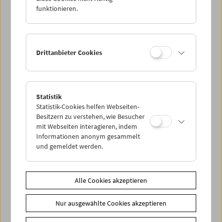
funktionieren.
Drittanbieter Cookies
Statistik
Luigi Zampa & Luciano
Statistik-Cookies helfen Webseiten-
Salce
Besitzern zu verstehen, wie Besucher
mit Webseiten interagieren, indem
Informationen anonym gesammelt
und gemeldet werden.
2024
Alle Cookies akzeptieren
Nur ausgewählte Cookies akzeptieren